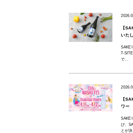
2026.
【SAK
いたしま
SAKE
T-S
で…
2026.
【SA
ワー
SAK
び、S
とが決