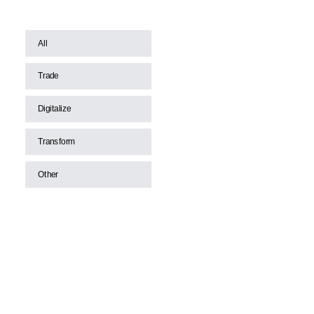
All
Trade
Digitalize
Transform
Other