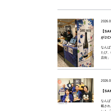
2026.
【SA
がJ:
なんば
たび、
店街」
2026.
【SA
なんば
載され