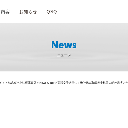
業内容
お知らせ
QSQ
ニュース
サイト
>
株式会社小林順蔵商店
>
News Other
>
実践女子大学にて弊社代表取締役小林佑太朗が講演い