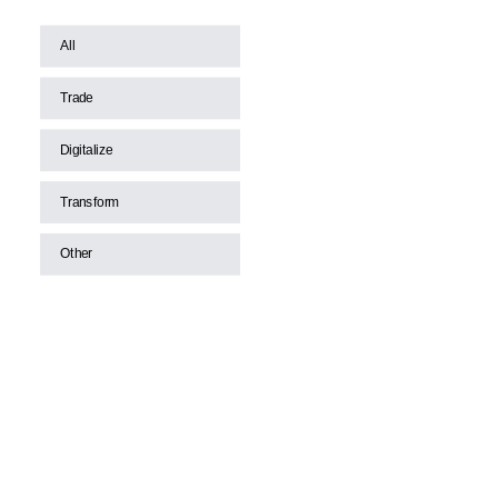
All
Trade
Digitalize
Transform
Other