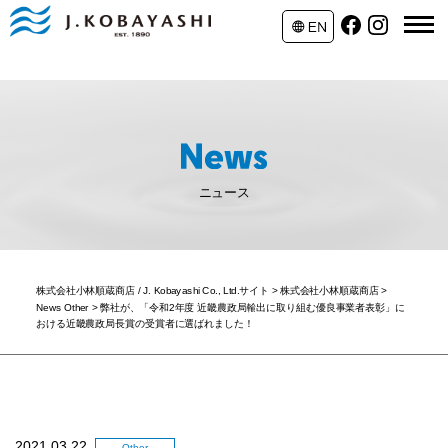
ニュース
株式会社小林順蔵商店 / J. Kobayashi Co., Ltd.サイト
>
株式会社小林順蔵商店
>
News Other
>
弊社が、「令和2年度 近畿農政局輸出に取り組む優良事業者表彰」に
おける近畿農政局長賞の受賞者に選ばれました！
2021.03.22
Other