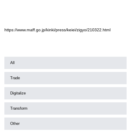
https://www.maff.go.jp/kinki/press/keiei/zigyo/210322.html
All
Trade
Digitalize
Transform
Other