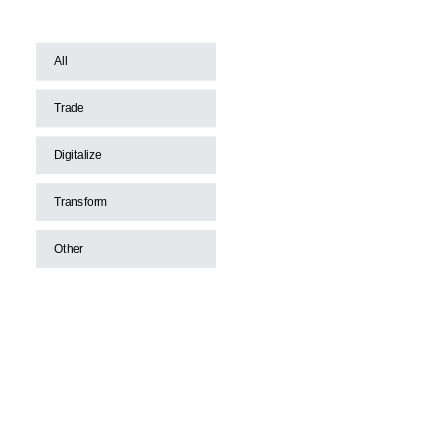
All
Trade
Digitalize
Transform
Other