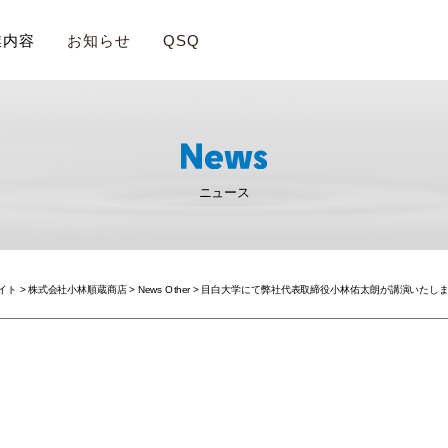
業内容
お知らせ
QSQ
ニュース
サイト
>
株式会社小林順蔵商店
>
News Other
>
目白大学にて弊社代表取締役小林佑太朗が講演いたし