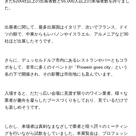
きた6200社以上の出展者数と55,000人以上の来場者数を誇りまし
た。
出展者に関して、最多出展国はイタリア、次いでフランス、ドイ
ツの順で、中東からもレバノンやイスラエル、アルメニアなど30
社ほど出展したそうです。
さらに、デュッセルドルフ市内にあるレストランやバーともコラ
ボをして、非常に多くのイベントが「Prowein goes city」という
名の下で開催され、その影響は市街地にも及んでいます。
入場すると、だだっ広い会場に見渡す限りのワイン業者。様々な
業者が趣向を凝らしたブースづくりをしており、見ているだけで
も楽しめそうです。
しかし、来場者は真剣なまなざしで業者と喧々諤々のミーティン
グを行いながら試飲をしていました。本展覧会は、プロフェッシ