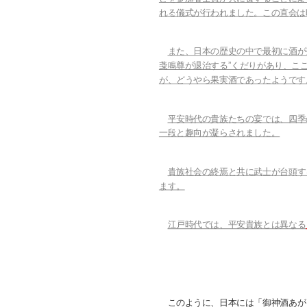
れる儀式が行われました。この直会は
また、日本の歴史の中で最初に酒が
戔鳴尊が退治する”くだりがあり、こ
が、どうやら果実酒であったようです
平安時代の貴族たちの宴では、四季
一段と趣向が凝らされました。
貴族社会の終焉と共に武士が台頭す
ます。
江戸時代では、平安貴族とは異なる
このように、日本には「御神酒あが