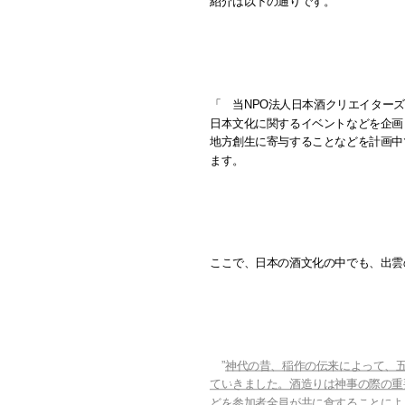
紹介は以下の通りです。
「 当NPO法人日本酒クリエイターズ
日本文化に関するイベントなどを企画
地方創生に寄与することなどを計画中
ます。
ここで、日本の酒文化の中でも、出雲
”
神代の昔、稲作の伝来によって、
ていきました。酒造りは神事の際の重
どを参加者全員が共に食することによ