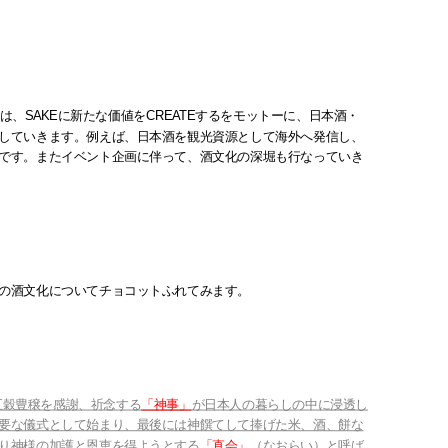
は、SAKEに新たな価値をCREATEするをモットーに、日本酒・
していきます。例えば、日本酒を観光資源として海外へ発信し、
です。またイベント企画に伴って、酒文化の深堀も行なっていき
の酒文化についてチョコットふれてみます。
五穀豊穣を感謝、祈念する
「神事」
が
日本人の暮らしの中に浸透し
要な儀式として始まり、最後には神饌てして捧げた米、酒、餅な
り神様の加護と恩恵を得ようとする
「直会」
（なおらい）と呼ば