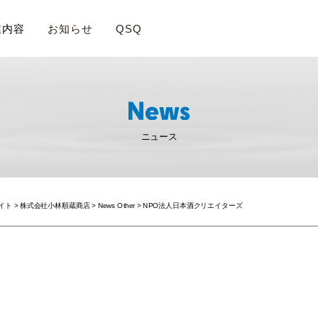
業内容
お知らせ
QSQ
ニュース
サイト
>
株式会社小林順蔵商店
>
News Other
>
NPO法人日本酒クリエイターズ