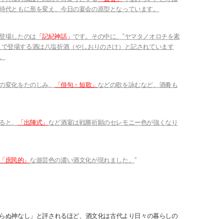
時代ともに形を変え、今日の宴会の原型となっています。
登場したのは
「記紀神話」
です。その中に、”ヤマタノオロチを素
こで登場する酒は八塩折酒（やしおりのさけ）と記されています
。
の変化をたのしみ、
「俳句・短歌」
などの歌を詠むなど、酒肴も
ると、
「出陣式」
など酒宴は戦勝祈願のセレモニー色が強くなり
「庶民的」
な遊芸色の濃い酒文化が現れました。
”
らぬ神なし」と評されるほど、酒文化は古代より日々の暮らしの