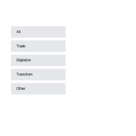
All
Trade
Digitalize
Transform
Other