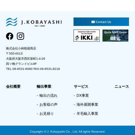
株式会社小林順蔵商店
〒550-0013
大阪府大阪市西区新町1-4-26
四ツ橋グランドビル9F
TEL:06-6531-6080 FAX:06-6531-8218
会社概要
輸出事業
サービス
ニュース
輸出の流れ
DX事業
お客様の声
海外展開事業
お見積り
羊毛輸入事業
Copyright © J. Kobayashi Co., Ltd. All rights Reserved.