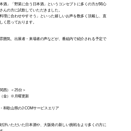
本酒」「野菜に合う日本酒」というコンセプトに多くの方が関心
さんの方に試飲していただきました。
料理に合わせやすそう」といった嬉しいお声を数多く頂戴し、直
しく思っております。
雰囲気、出展者・来場者の声などが、番組内で紹介される予定で
関西）＜25分＞
日（金）※月曜更新
和歌山県のJ:COMサービスエリア
好評いただいた日本酒や、大阪発の新しい挑戦をより多くの方に
す。