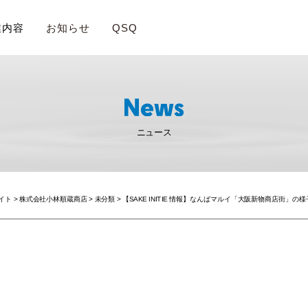
業内容
お知らせ
QSQ
ニュース
サイト
>
株式会社小林順蔵商店
>
未分類
>
【SAKE INITIE 情報】なんばマルイ「大阪新物商店街」の