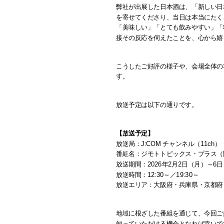
弊社が出展した日本酒は、「新しい日
を寄せてくださり、当日は本当にたく
「美味しい」「とても飲みやすい」「
接その反応を伺えたことを、心から嬉
こうしたご好評の様子や、会場全体の
す。
放送予定は以下の通りです。
【放送予定】
放送局：J:COM チャンネル（11ch）
番組名：ジモトトピックス・プラス（
放送期間：2026年2月2日（月）～6
放送時間：12:30～／19:30～
放送エリア：大阪府・兵庫県・京都府・
地域に根ざした番組を通じて、今回ご
知っていただける機会となれば幸いで