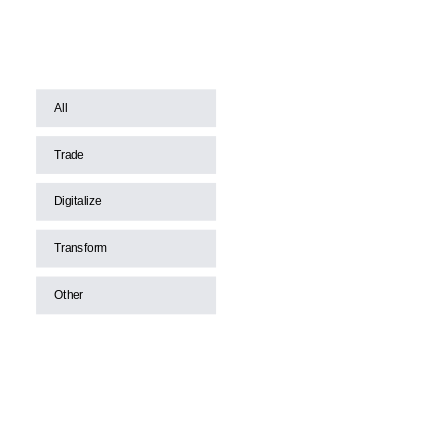
All
Trade
Digitalize
Transform
Other